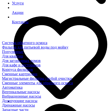
Услуги
Акции
Контакты
Система обратного осмоса
Фильтра для питьевой воды под мойку
Популярные
Для квартир
Для загородных домов
Для кафе и ресторанов
Корпуса фильтров
Сменные картриджи
Магистральные фильтры грубой очистки
Сменные элементы для обратного осмоса
Автоматика
Вертикальные насосы
Вибрационные насосы
Дозирующие насосы
Дренажные насосы
Запасные части