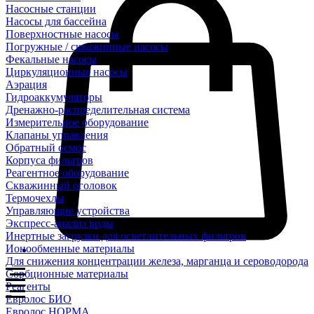
Насосные станции
Насосы для бассейна
Поверхностные насосы
Погружные / скважинные насосы
Фекальные насосы
Циркуляционные насосы
Аэрация
Гидроаккумуляторы
Дренажно-распределительная система
Измерительное оборудование
Клапаны управления
Обратный осмос
Корпуса фильтров
Реагентное оборудование
Скважинный оголовок
Термочехлы
Управляющие устройства
Экспресс-анализ воды
Инертные загрузки для осветлительных фильтров
Ионообменные материалы
Для снижения концентрации железа, марганца и сероводорода
Сорбционные материалы
Реагенты
Евролос БИО
Евролос НОРМА