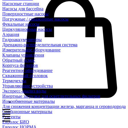
Насосные станции
Насосы для бассейна
Поверхностные насосы
Погружные / скважинные насосы
Фекальные насосы
Циркуляционные насосы
Аэрация
Гидроаккумуляторы
Дренажно-распределительная система
Измерительное оборудование
Клапаны управления
Обратный осмос
Корпуса фильтров
Реагентное оборудование
Скважинный оголовок
Термочехлы
Управляющие устройства
Экспресс-анализ воды
Инертные загрузки для осветлительных фильтров
Ионообменные материалы
Для снижения концентрации железа, марганца и сероводорода
Сорбционные материалы
Реагенты
Евролос БИО
Евролос НОРМА