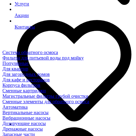
Услуги
Акции
Контакты
Система обратного осмоса
Фильтра для питьевой воды под мойку
Популярные
Для квартир
Для загородных домов
Для кафе и ресторанов
Корпуса фильтров
Сменные картриджи
Магистральные фильтры грубой очистки
Сменные элементы для обратного осмоса
Автоматика
Вертикальные насосы
Вибрационные насосы
Дозирующие насосы
Дренажные насосы
Запасные части