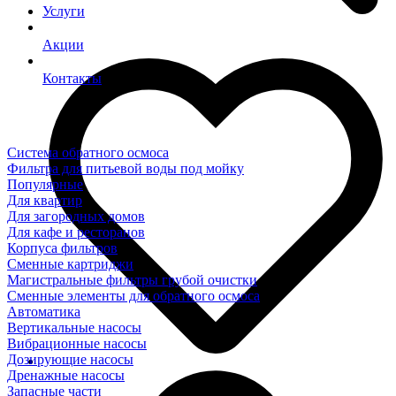
Услуги
Акции
Контакты
Система обратного осмоса
Фильтра для питьевой воды под мойку
Популярные
Для квартир
Для загородных домов
Для кафе и ресторанов
Корпуса фильтров
Сменные картриджи
Магистральные фильтры грубой очистки
Сменные элементы для обратного осмоса
Автоматика
Вертикальные насосы
Вибрационные насосы
Дозирующие насосы
Дренажные насосы
Запасные части