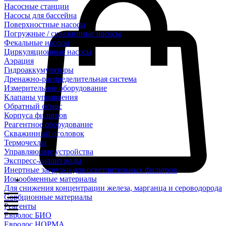
Насосные станции
Насосы для бассейна
Поверхностные насосы
Погружные / скважинные насосы
Фекальные насосы
Циркуляционные насосы
Аэрация
Гидроаккумуляторы
Дренажно-распределительная система
Измерительное оборудование
Клапаны управления
Обратный осмос
Корпуса фильтров
Реагентное оборудование
Скважинный оголовок
Термочехлы
Управляющие устройства
Экспресс-анализ воды
Инертные загрузки для осветлительных фильтров
Ионообменные материалы
Для снижения концентрации железа, марганца и сероводорода
Сорбционные материалы
Реагенты
Евролос БИО
Евролос НОРМА