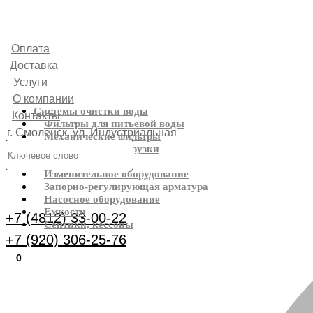
Оплата
Доставка
Услуги
О компании
Системы очистки воды
Контакты
Фильтры для питьевой воды
г. Смоленск, ул. Индустриальная
Механические фильтры
Фильтрующие загрузки
6
Реагенты
Изменительное оборудование
Каталог
Запорно-регулирующая арматура
Насосное оборудование
Емкости
+7 (4812) 33-00-22
Септики, кессоны
+7 (920) 306-25-76
0