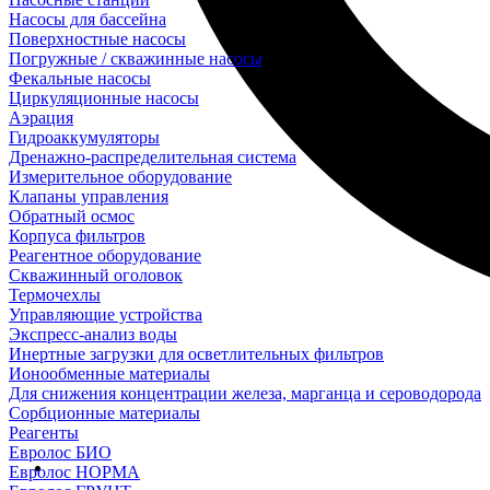
Насосы для бассейна
Поверхностные насосы
Погружные / скважинные насосы
Фекальные насосы
Циркуляционные насосы
Аэрация
Гидроаккумуляторы
Дренажно-распределительная система
Измерительное оборудование
Клапаны управления
Обратный осмос
Корпуса фильтров
Реагентное оборудование
Скважинный оголовок
Термочехлы
Управляющие устройства
Экспресс-анализ воды
Инертные загрузки для осветлительных фильтров
Ионообменные материалы
Для снижения концентрации железа, марганца и сероводорода
Сорбционные материалы
Реагенты
Евролос БИО
Евролос НОРМА