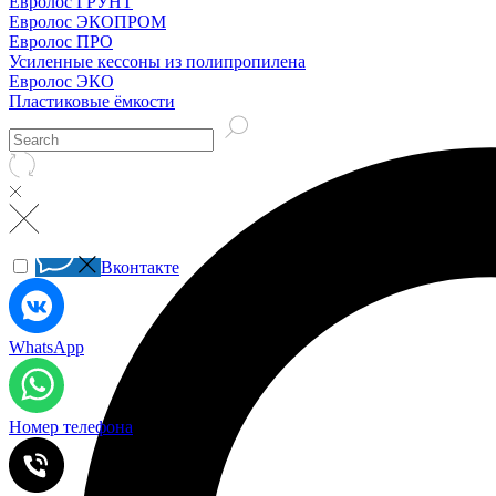
Евролос ГРУНТ
Евролос ЭКОПРОМ
Евролос ПРО
Усиленные кессоны из полипропилена
Евролос ЭКО
Пластиковые ёмкости
Вконтакте
WhatsApp
Номер телефона