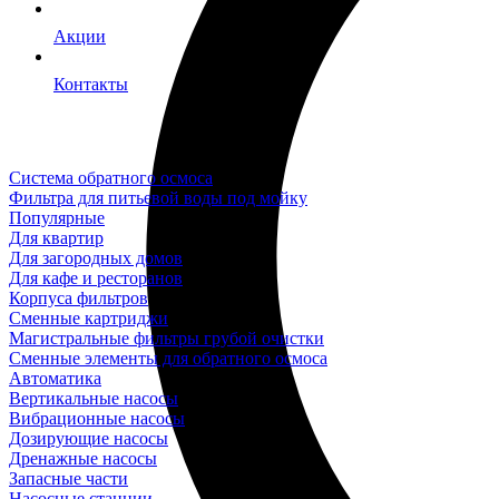
Акции
Контакты
Система обратного осмоса
Фильтра для питьевой воды под мойку
Популярные
Для квартир
Для загородных домов
Для кафе и ресторанов
Корпуса фильтров
Сменные картриджи
Магистральные фильтры грубой очистки
Сменные элементы для обратного осмоса
Автоматика
Вертикальные насосы
Вибрационные насосы
Дозирующие насосы
Дренажные насосы
Запасные части
Насосные станции