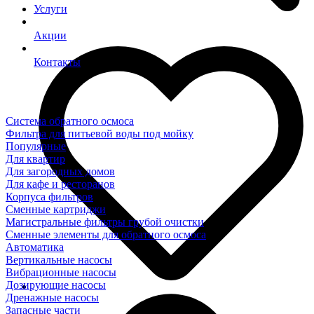
Услуги
Акции
Контакты
Система обратного осмоса
Фильтра для питьевой воды под мойку
Популярные
Для квартир
Для загородных домов
Для кафе и ресторанов
Корпуса фильтров
Сменные картриджи
Магистральные фильтры грубой очистки
Сменные элементы для обратного осмоса
Автоматика
Вертикальные насосы
Вибрационные насосы
Дозирующие насосы
Дренажные насосы
Запасные части