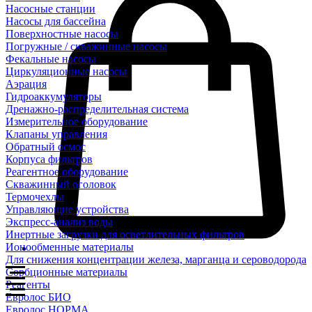
Насосные станции
Насосы для бассейна
Поверхностные насосы
Погружные / скважинные насосы
Фекальные насосы
Циркуляционные насосы
Аэрация
Гидроаккумуляторы
Дренажно-распределительная система
Измерительное оборудование
Клапаны управления
Обратный осмос
Корпуса фильтров
Реагентное оборудование
Скважинный оголовок
Термочехлы
Управляющие устройства
Экспресс-анализ воды
Инертные загрузки для осветлительных фильтров
Ионообменные материалы
Для снижения концентрации железа, марганца и сероводорода
Сорбционные материалы
Реагенты
Евролос БИО
Евролос НОРМА