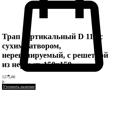
Трап вертикальный D 110 с
сухим затвором,
нерегулируемый, с решеткой
из нерж ст. 150х150
1275,00
р.
Уточнить наличие