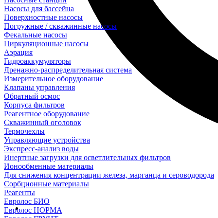
Насосы для бассейна
Поверхностные насосы
Погружные / скважинные насосы
Фекальные насосы
Циркуляционные насосы
Аэрация
Гидроаккумуляторы
Дренажно-распределительная система
Измерительное оборудование
Клапаны управления
Обратный осмос
Корпуса фильтров
Реагентное оборудование
Скважинный оголовок
Термочехлы
Управляющие устройства
Экспресс-анализ воды
Инертные загрузки для осветлительных фильтров
Ионообменные материалы
Для снижения концентрации железа, марганца и сероводорода
Сорбционные материалы
Реагенты
Евролос БИО
Евролос НОРМА