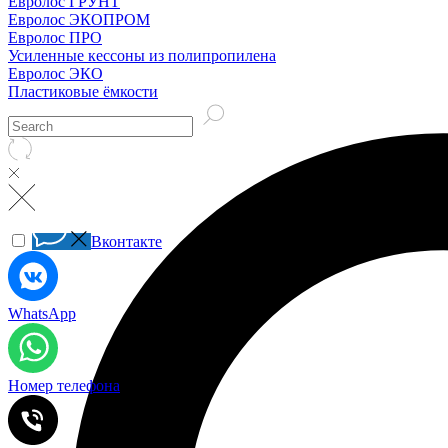
Евролос ГРУНТ
Евролос ЭКОПРОМ
Евролос ПРО
Усиленные кессоны из полипропилена
Евролос ЭКО
Пластиковые ёмкости
Вконтакте
WhatsApp
Номер телефона