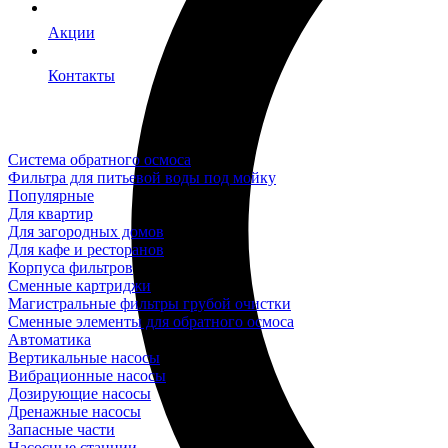
Акции
Контакты
Система обратного осмоса
Фильтра для питьевой воды под мойку
Популярные
Для квартир
Для загородных домов
Для кафе и ресторанов
Корпуса фильтров
Сменные картриджи
Магистральные фильтры грубой очистки
Сменные элементы для обратного осмоса
Автоматика
Вертикальные насосы
Вибрационные насосы
Дозирующие насосы
Дренажные насосы
Запасные части
Насосные станции