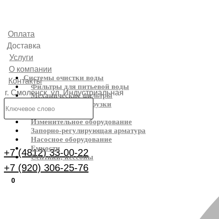
Оплата
Доставка
Услуги
О компании
Системы очистки воды
Контакты
Фильтры для питьевой воды
г. Смоленск, ул. Индустриальная
Механические фильтры
Фильтрующие загрузки
6
Реагенты
Изменительное оборудование
Каталог
Запорно-регулирующая арматура
Насосное оборудование
Емкости
+7 (4812) 33-00-22
Септики, кессоны
+7 (920) 306-25-76
0