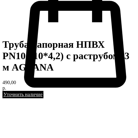
Труба напорная НПВХ
PN10(110*4,2) с раструбом, 3
м AGVANA
490,00
р.
Уточнить наличие