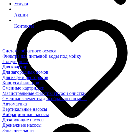
Услуги
Акции
Контакты
Система обратного осмоса
Фильтра для питьевой воды под мойку
Популярные
Для квартир
Для загородных домов
Для кафе и ресторанов
Корпуса фильтров
Сменные картриджи
Магистральные фильтры грубой очистки
Сменные элементы для обратного осмоса
Автоматика
Вертикальные насосы
Вибрационные насосы
Дозирующие насосы
Дренажные насосы
Запасные части