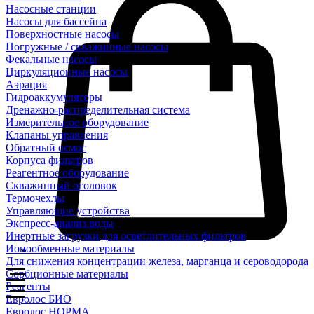
Насосные станции
Насосы для бассейна
Поверхностные насосы
Погружные / скважинные насосы
Фекальные насосы
Циркуляционные насосы
Аэрация
Гидроаккумуляторы
Дренажно-распределительная система
Измерительное оборудование
Клапаны управления
Обратный осмос
Корпуса фильтров
Реагентное оборудование
Скважинный оголовок
Термочехлы
Управляющие устройства
Экспресс-анализ воды
Инертные загрузки для осветлительных фильтров
Ионообменные материалы
Для снижения концентрации железа, марганца и сероводорода
Сорбционные материалы
Реагенты
Евролос БИО
Евролос НОРМА