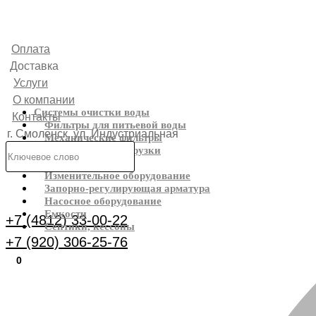
Оплата
Доставка
Услуги
О компании
Системы очистки воды
Контакты
Фильтры для питьевой воды
г. Смоленск, ул. Индустриальная
Механические фильтры
Фильтрующие загрузки
6
Реагенты
Изменительное оборудование
Каталог
Запорно-регулирующая арматура
Насосное оборудование
Емкости
+7 (4812) 33-00-22
Септики, кессоны
+7 (920) 306-25-76
0