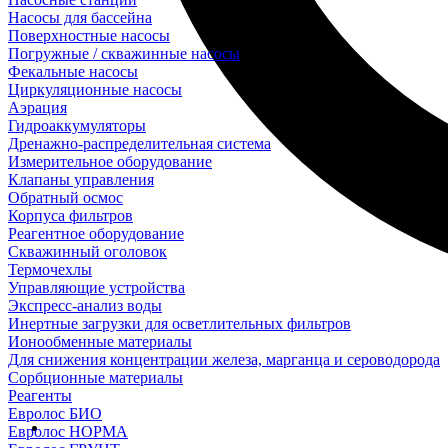
Насосы для бассейна
Поверхностные насосы
Погружные / скважинные насосы
Фекальные насосы
Циркуляционные насосы
Аэрация
Гидроаккумуляторы
Дренажно-распределительная система
Измерительное оборудование
Клапаны управления
Обратный осмос
Корпуса фильтров
Реагентное оборудование
Скважинный оголовок
Термочехлы
Управляющие устройства
Экспресс-анализ воды
Инертные загрузки для осветлительных фильтров
Ионообменные материалы
Для снижения концентрации железа, марганца и сероводорода
Сорбционные материалы
Реагенты
Евролос БИО
Евролос НОРМА