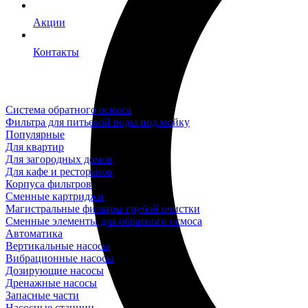
Акции
Контакты
Система обратного осмоса
Фильтра для питьевой воды под мойку
Популярные
Для квартир
Для загородных домов
Для кафе и ресторанов
Корпуса фильтров
Сменные картриджи
Магистральные фильтры грубой очистки
Сменные элементы для обратного осмоса
Автоматика
Вертикальные насосы
Вибрационные насосы
Дозирующие насосы
Дренажные насосы
Запасные части
Насосные станции