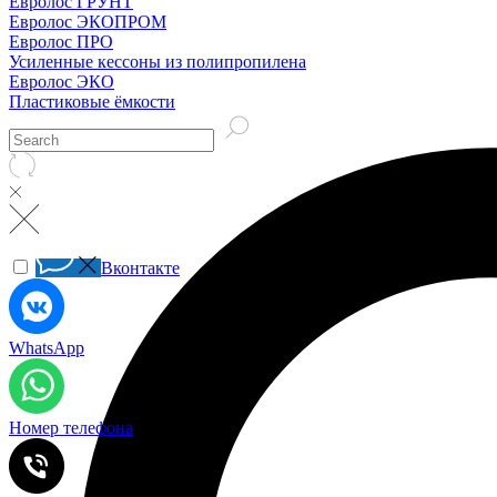
Евролос ГРУНТ
Евролос ЭКОПРОМ
Евролос ПРО
Усиленные кессоны из полипропилена
Евролос ЭКО
Пластиковые ёмкости
Вконтакте
WhatsApp
Номер телефона