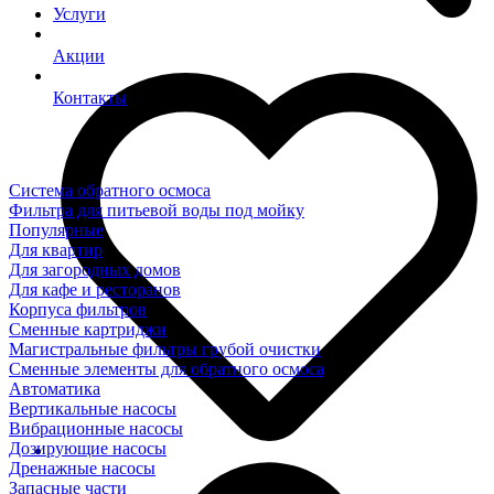
Услуги
Акции
Контакты
Система обратного осмоса
Фильтра для питьевой воды под мойку
Популярные
Для квартир
Для загородных домов
Для кафе и ресторанов
Корпуса фильтров
Сменные картриджи
Магистральные фильтры грубой очистки
Сменные элементы для обратного осмоса
Автоматика
Вертикальные насосы
Вибрационные насосы
Дозирующие насосы
Дренажные насосы
Запасные части