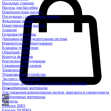
Насосные станции
Насосы для бассейна
Поверхностные насосы
Погружные / скважинные насосы
Фекальные насосы
Циркуляционные насосы
Аэрация
Гидроаккумуляторы
Дренажно-распределительная система
Измерительное оборудование
Клапаны управления
Обратный осмос
Корпуса фильтров
Реагентное оборудование
Скважинный оголовок
Термочехлы
Управляющие устройства
Экспресс-анализ воды
Инертные загрузки для осветлительных фильтров
Ионообменные материалы
Для снижения концентрации железа, марганца и сероводорода
Сорбционные материалы
Реагенты
Евролос БИО
Евролос НОРМА