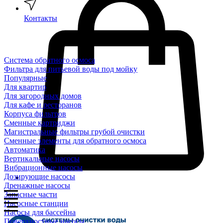
Контакты
Система обратного осмоса
Фильтра для питьевой воды под мойку
Популярные
Для квартир
Для загородных домов
Для кафе и ресторанов
Корпуса фильтров
Сменные картриджи
Магистральные фильтры грубой очистки
Сменные элементы для обратного осмоса
Автоматика
Вертикальные насосы
Вибрационные насосы
Дозирующие насосы
Дренажные насосы
Запасные части
Насосные станции
Насосы для бассейна
Поверхностные насосы