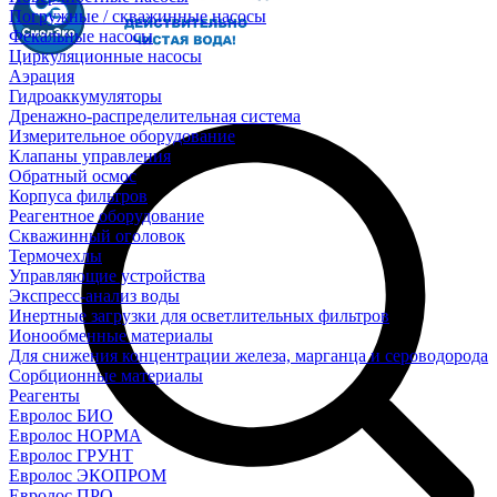
Погружные / скважинные насосы
Фекальные насосы
Циркуляционные насосы
Аэрация
Гидроаккумуляторы
Дренажно-распределительная система
Измерительное оборудование
Клапаны управления
Обратный осмос
Корпуса фильтров
Реагентное оборудование
Скважинный оголовок
Термочехлы
Управляющие устройства
Экспресс-анализ воды
Инертные загрузки для осветлительных фильтров
Ионообменные материалы
Для снижения концентрации железа, марганца и сероводорода
Сорбционные материалы
Реагенты
Евролос БИО
Евролос НОРМА
Евролос ГРУНТ
Евролос ЭКОПРОМ
Евролос ПРО